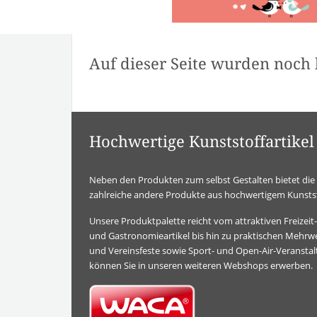
Auf dieser Seite wurden noch 
Hochwertige Kunststoffartik
Neben den Produkten zum selbst Gestalten bietet d
zahlreiche andere Produkte aus hochwertigem Kunstst
Unsere Produktpalette reicht vom attraktiven Freizei
und Gastronomieartikel bis hin zu praktischen Mehrwe
und Vereinsfeste sowie Sport- und Open-Air-Veransta
können Sie in unseren weiteren Webshops erwerben.