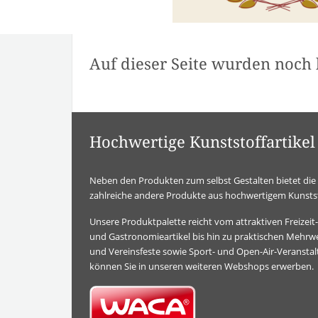
Auf dieser Seite wurden noch 
Hochwertige Kunststoffartik
Neben den Produkten zum selbst Gestalten bietet d
zahlreiche andere Produkte aus hochwertigem Kunstst
Unsere Produktpalette reicht vom attraktiven Freizei
und Gastronomieartikel bis hin zu praktischen Mehrwe
und Vereinsfeste sowie Sport- und Open-Air-Veransta
können Sie in unseren weiteren Webshops erwerben.