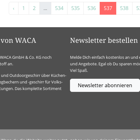
‹
1
2
...
534
535
536
537
538
5
el von WACA
Newsletter bestellen
ie WACA GmbH & Co. KG noch
Melde Dich einfach kostenlos an und 
off an.
und Angebote. Egal ob Du sparen möc
Viel Spaß.
t- und Outdoorgeschirr über Küchen-
gbechern und -geschirr für Volks-
Newsletter abonnieren
ltungen. Das komplette Sortiment