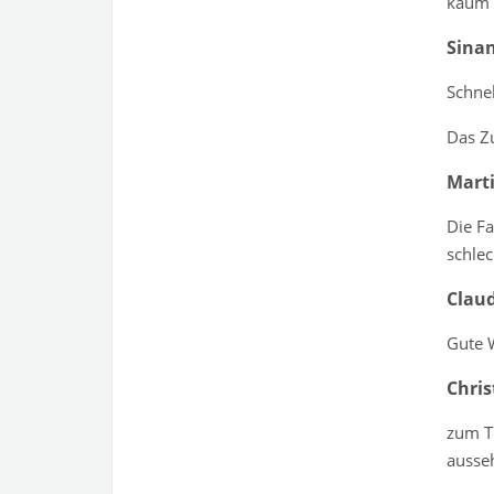
kaum 
Sinan
Schne
Das Z
Mart
Die Fa
schlec
Claud
Gute W
Chris
zum Te
ausseh