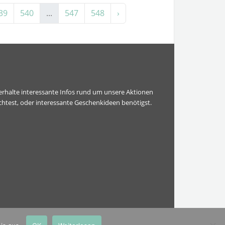
39
540
...
547
548
›
erhalte interessante Infos rund um unsere Aktionen
htest, oder interessante Geschenkideen benötigst.