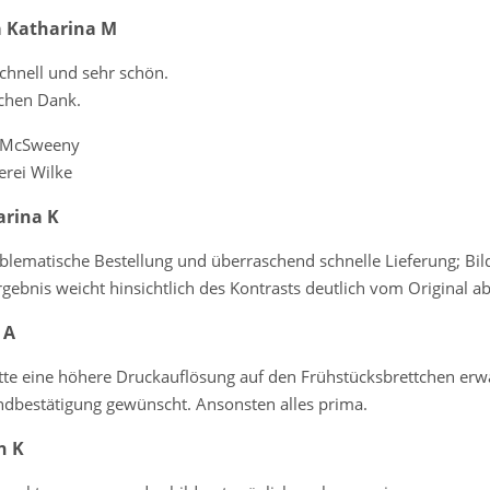
a Katharina M
chnell und sehr schön.
ichen Dank.
 McSweeny
erei Wilke
arina K
lematische Bestellung und überraschend schnelle Lieferung; Bild
rgebnis weicht hinsichtlich des Kontrasts deutlich vom Original ab
 A
tte eine höhere Druckauflösung auf den Frühstücksbrettchen erw
ndbestätigung gewünscht. Ansonsten alles prima.
n K