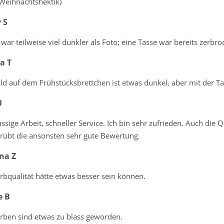
 Weihnachtshektik)
 S
war teilweise viel dunkler als Foto; eine Tasse war bereits zerbr
a T
ld auf dem Frühstücksbrettchen ist etwas dunkel, aber mit der Ta
U
assige Arbeit, schneller Service. Ich bin sehr zufrieden. Auch die 
trübt die ansonsten sehr gute Bewertung.
na Z
rbqualität hätte etwas besser sein können.
e B
arben sind etwas zu blass geworden.