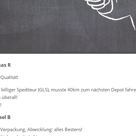
as R
Qualität!
 billiger Spediteur (GLS), musste 40km zum nächsten Depot fahren
s überall!
!
ael B
Verpackung, Abwicklung: alles Bestens!