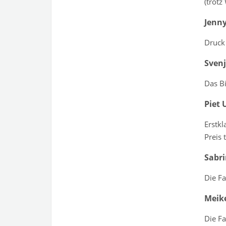
(trotz
Jenny
Druck 
Svenj
Das Bi
Piet 
Erstkl
Preis 
Sabri
Die Fa
Meik
Die F