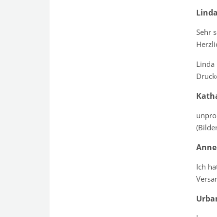
Lind
Sehr s
Herzl
Linda
Druck
Kath
unprob
(Bilde
Anne
Ich ha
Versa
Urba