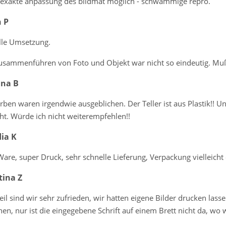
exakte anpassung des bildmat möglich - schwammige repro.
 P
lle Umsetzung.
usammenführen von Foto und Objekt war nicht so eindeutig. M
ina B
rben waren irgendwie ausgeblichen. Der Teller ist aus Plastik!! Un
ht. Würde ich nicht weiterempfehlen!!
ia K
are, super Druck, sehr schnelle Lieferung, Verpackung vielleich
tina Z
il sind wir sehr zufrieden, wir hatten eigene Bilder drucken las
en, nur ist die eingegebene Schrift auf einem Brett nicht da, wo 