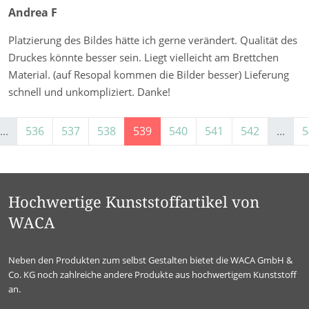
Andrea F
Platzierung des Bildes hätte ich gerne verändert. Qualität des
Druckes könnte besser sein. Liegt vielleicht am Brettchen
Material. (auf Resopal kommen die Bilder besser) Lieferung
schnell und unkompliziert. Danke!
...
536
537
538
539
540
541
542
...
5
Hochwertige Kunststoffartikel von
WACA
Neben den Produkten zum selbst Gestalten bietet die WACA GmbH &
Co. KG noch zahlreiche andere Produkte aus hochwertigem Kunststoff
an.