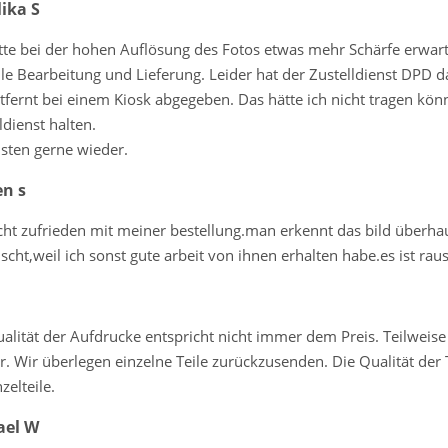
ika S
tte bei der hohen Auflösung des Fotos etwas mehr Schärfe erwartet
le Bearbeitung und Lieferung. Leider hat der Zustelldienst DPD d
fernt bei einem Kiosk abgegeben. Das hätte ich nicht tragen kön
ldienst halten.
sten gerne wieder.
en s
cht zufrieden mit meiner bestellung.man erkennt das bild überhau
cht,weil ich sonst gute arbeit von ihnen erhalten habe.es ist ra
alität der Aufdrucke entspricht nicht immer dem Preis. Teilwei
. Wir überlegen einzelne Teile zurückzusenden. Die Qualität der 
zelteile.
ael W