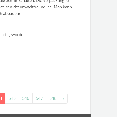
die Schrift Schatten. Die Verpackung ist
ket ist nicht umweltfreundlich! Man kann
ch abbaubar)
charf geworden!
4
545
546
547
548
›