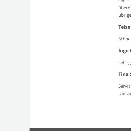
sehr s
überdi
übrig
Telse
Schnel
Ingo 
sehr g
Tina 
Servic
Die Qu