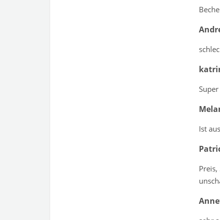
Becher
Andr
schle
katri
Super 
Mela
Ist au
Patri
Preis,
unsch
Anne