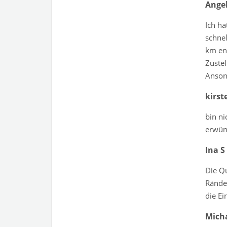
Angel
Ich ha
schnel
km ent
Zustel
Anson
kirst
bin ni
erwüns
Ina S
Die Qu
Ränder
die Ein
Mich