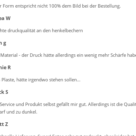
 Form entspricht nicht 100% dem Bild bei der Bestellung.
ea W
chte druckqualität an den henkelbechern
n g
Material - der Druck hätte allerdings ein wenig mehr Schärfe hab
nie R
s Plaste, hätte irgendwo stehen sollen...
ck S
 Service und Produkt selbst gefällt mir gut. Allerdings ist die Qua
arf und zu dunkel.
tt Z