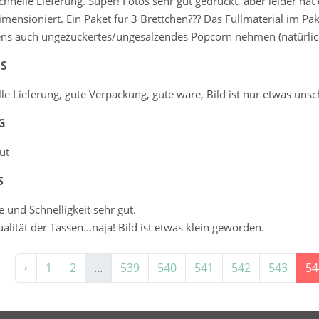
chnelle Lieferung. Super! Fotos sehr gut gedruckt, aber leider hat 
mensioniert. Ein Paket für 3 Brettchen??? Das Füllmaterial im Pa
ens auch ungezuckertes/ungesalzendes Popcorn nehmen (natürli
 S
le Lieferung, gute Verpackung, gute ware, Bild ist nur etwas uns
G
ut
S
e und Schnelligkeit sehr gut.
alität der Tassen...naja! Bild ist etwas klein geworden.
‹
1
2
...
539
540
541
542
543
54